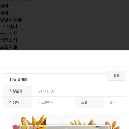
내과
내과
영상의학과
고객센터
공지사항
병원소식
보도자료
목록
11월 월례회
작성일자
2020-11-03
작성자
리스본병원
조회
0건