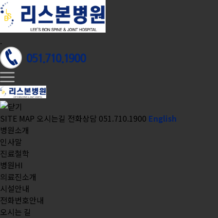
.
SITE MAP
오시는길
전화상담 051.710.1900
English
병원소개
인사말
진료철학
병원HI
의료진소개
시설안내
전화번호안내
오시는 길