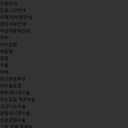
진료안내
진료시간안내
외래/입퇴원안내
증빙서류안내
비급여항목안내
척추
허리질환
목질환
관절
무릎
어깨
리스본솔루션
비수술요법
척추내시경시술
최소침습 척추수술
고난이도수술
관절내시경수술
인공관절수술
고위 경골 절골술